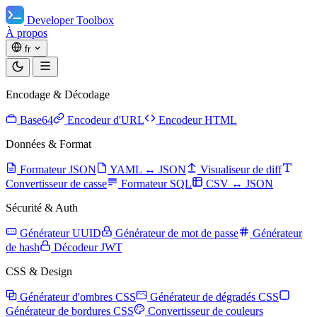
Developer Toolbox
À propos
fr
Encodage & Décodage
Base64
Encodeur d'URL
Encodeur HTML
Données & Format
Formateur JSON
YAML ↔ JSON
Visualiseur de diff
Convertisseur de casse
Formateur SQL
CSV ↔ JSON
Sécurité & Auth
Générateur UUID
Générateur de mot de passe
Générateur
de hash
Décodeur JWT
CSS & Design
Générateur d'ombres CSS
Générateur de dégradés CSS
Générateur de bordures CSS
Convertisseur de couleurs