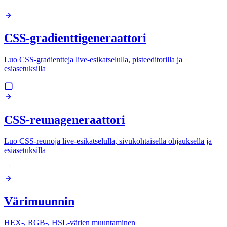
CSS-gradienttigeneraattori
Luo CSS-gradientteja live-esikatselulla, pisteeditorilla ja
esiasetuksilla
CSS-reunageneraattori
Luo CSS-reunoja live-esikatselulla, sivukohtaisella ohjauksella ja
esiasetuksilla
Värimuunnin
HEX-, RGB-, HSL-värien muuntaminen