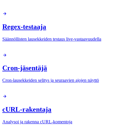
Regex-testaaja
Säännöllisten lausekkeiden testaus live-vastaavuudella
Cron-jäsentäjä
Cron-lausekkeiden selitys ja seuraavien ajojen näyttö
cURL-rakentaja
Analysoi ja rakenna cURL-komentoja