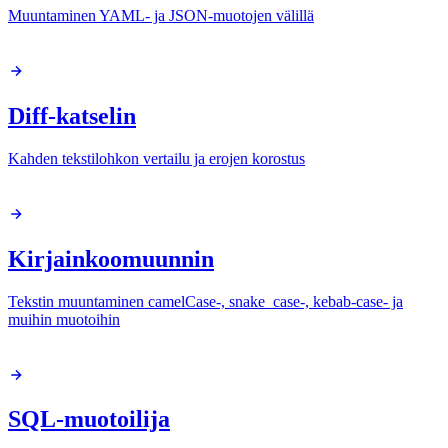
Muuntaminen YAML- ja JSON-muotojen välillä
Diff-katselin
Kahden tekstilohkon vertailu ja erojen korostus
Kirjainkoomuunnin
Tekstin muuntaminen camelCase-, snake_case-, kebab-case- ja
muihin muotoihin
SQL-muotoilija