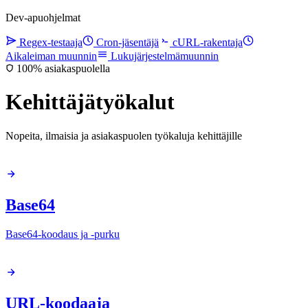
Dev-apuohjelmat
Regex-testaaja
Cron-jäsentäjä
cURL-rakentaja
Aikaleiman muunnin
Lukujärjestelmämuunnin
100% asiakaspuolella
Kehittäjätyökalut
Nopeita, ilmaisia ja asiakaspuolen työkaluja kehittäjille
Base64
Base64-koodaus ja -purku
URL-koodaaja