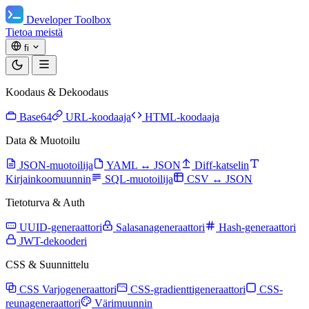
Developer Toolbox
Tietoa meistä
fi
Koodaus & Dekoodaus
Base64
URL-koodaaja
HTML-koodaaja
Data & Muotoilu
JSON-muotoilija
YAML ↔ JSON
Diff-katselin
Kirjainkoomuunnin
SQL-muotoilija
CSV ↔ JSON
Tietoturva & Auth
UUID-generaattori
Salasanageneraattori
Hash-generaattori
JWT-dekooderi
CSS & Suunnittelu
CSS Varjogeneraattori
CSS-gradienttigeneraattori
CSS-
reunageneraattori
Värimuunnin