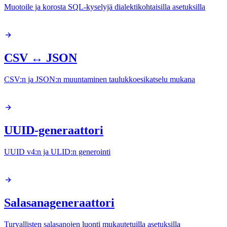
Muotoile ja korosta SQL-kyselyjä dialektikohtaisilla asetuksilla
CSV ↔ JSON
CSV:n ja JSON:n muuntaminen taulukkoesikatselu mukana
UUID-generaattori
UUID v4:n ja ULID:n generointi
Salasanageneraattori
Turvallisten salasanojen luonti mukautetuilla asetuksilla