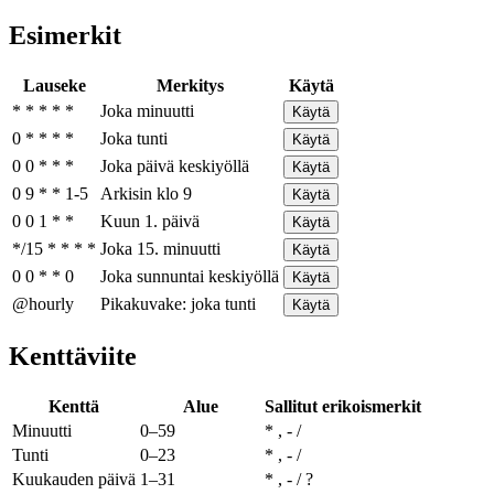
Esimerkit
Lauseke
Merkitys
Käytä
* * * * *
Joka minuutti
Käytä
0 * * * *
Joka tunti
Käytä
0 0 * * *
Joka päivä keskiyöllä
Käytä
0 9 * * 1-5
Arkisin klo 9
Käytä
0 0 1 * *
Kuun 1. päivä
Käytä
*/15 * * * *
Joka 15. minuutti
Käytä
0 0 * * 0
Joka sunnuntai keskiyöllä
Käytä
@hourly
Pikakuvake: joka tunti
Käytä
Kenttäviite
Kenttä
Alue
Sallitut erikoismerkit
Minuutti
0–59
* , - /
Tunti
0–23
* , - /
Kuukauden päivä
1–31
* , - / ?