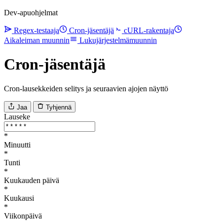
Dev-apuohjelmat
Regex-testaaja
Cron-jäsentäjä
cURL-rakentaja
Aikaleiman muunnin
Lukujärjestelmämuunnin
Cron-jäsentäjä
Cron-lausekkeiden selitys ja seuraavien ajojen näyttö
Jaa
Tyhjennä
Lauseke
*
Minuutti
*
Tunti
*
Kuukauden päivä
*
Kuukausi
*
Viikonpäivä