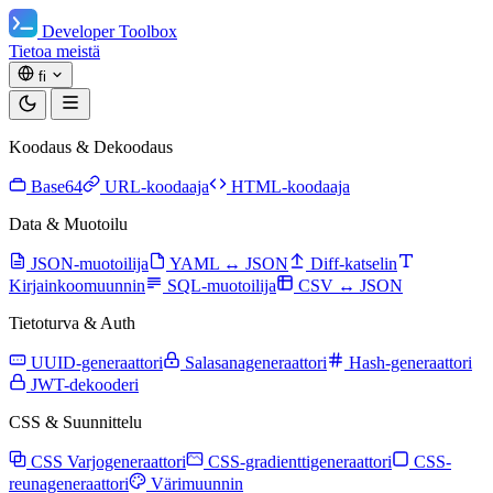
Developer Toolbox
Tietoa meistä
fi
Koodaus & Dekoodaus
Base64
URL-koodaaja
HTML-koodaaja
Data & Muotoilu
JSON-muotoilija
YAML ↔ JSON
Diff-katselin
Kirjainkoomuunnin
SQL-muotoilija
CSV ↔ JSON
Tietoturva & Auth
UUID-generaattori
Salasanageneraattori
Hash-generaattori
JWT-dekooderi
CSS & Suunnittelu
CSS Varjogeneraattori
CSS-gradienttigeneraattori
CSS-
reunageneraattori
Värimuunnin