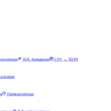
konverterare
SQL-formaterare
CSV ↔ JSON
avkodare
or
Färgkonverterare