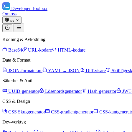
Developer Toolbox
Om oss
sv
Kodning & Avkodning
Base64
URL-kodare
HTML-kodare
Data & Format
JSON-formaterare
YAML ↔ JSON
Diff-visare
Skiftläges
Säkerhet & Auth
UUID-generator
Lösenordsgenerator
Hash-generator
JWT-
CSS & Design
CSS Skuggenerator
CSS-gradientgenerator
CSS-kantgenerat
Dev-verktyg