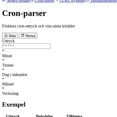
Regex-testare
Cron-parser
cURL-byggare
Tidsstämpelkonv
Cron-parser
Förklara cron-uttryck och visa nästa körtider
Dela
Rensa
Uttryck
*
Minut
*
Timme
*
Dag i månaden
*
Månad
*
Veckodag
Exempel
Uttryck
Betydelse
Tillämpa