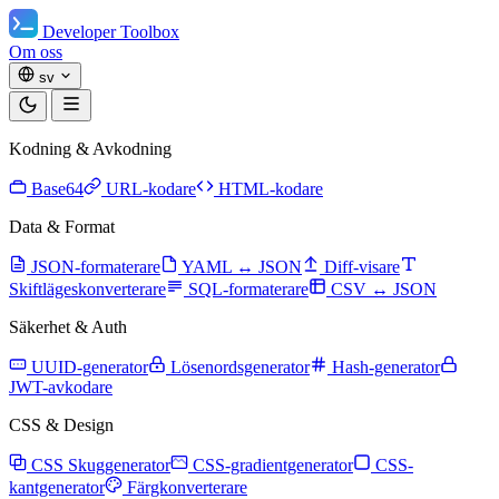
Developer Toolbox
Om oss
sv
Kodning & Avkodning
Base64
URL-kodare
HTML-kodare
Data & Format
JSON-formaterare
YAML ↔ JSON
Diff-visare
Skiftlägeskonverterare
SQL-formaterare
CSV ↔ JSON
Säkerhet & Auth
UUID-generator
Lösenordsgenerator
Hash-generator
JWT-avkodare
CSS & Design
CSS Skuggenerator
CSS-gradientgenerator
CSS-
kantgenerator
Färgkonverterare