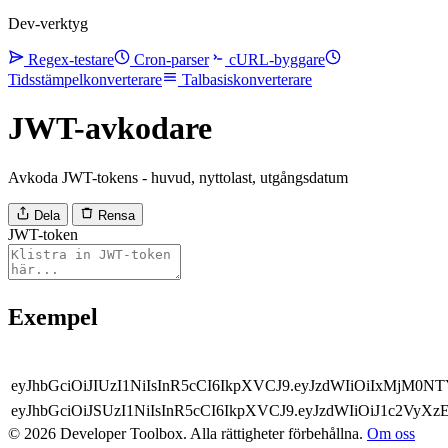
Dev-verktyg
Regex-testare
Cron-parser
cURL-byggare
Tidsstämpelkonverterare
Talbasiskonverterare
JWT-avkodare
Avkoda JWT-tokens - huvud, nyttolast, utgångsdatum
Dela
Rensa
JWT-token
Exempel
eyJhbGciOiJIUzI1NiIsInR5cCI6IkpXVCJ9.eyJzdWIiOiIxMjM
eyJhbGciOiJSUzI1NiIsInR5cCI6IkpXVCJ9.eyJzdWIiOiJ1c2V
© 2026 Developer Toolbox. Alla rättigheter förbehållna.
Om oss