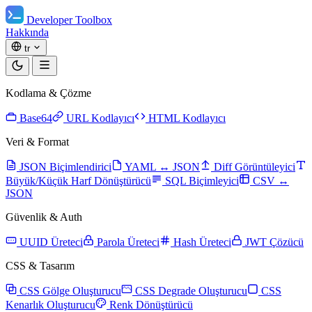
Developer Toolbox
Hakkında
tr
Kodlama & Çözme
Base64
URL Kodlayıcı
HTML Kodlayıcı
Veri & Format
JSON Biçimlendirici
YAML ↔ JSON
Diff Görüntüleyici
Büyük/Küçük Harf Dönüştürücü
SQL Biçimleyici
CSV ↔
JSON
Güvenlik & Auth
UUID Üreteci
Parola Üreteci
Hash Üreteci
JWT Çözücü
CSS & Tasarım
CSS Gölge Oluşturucu
CSS Degrade Oluşturucu
CSS
Kenarlık Oluşturucu
Renk Dönüştürücü