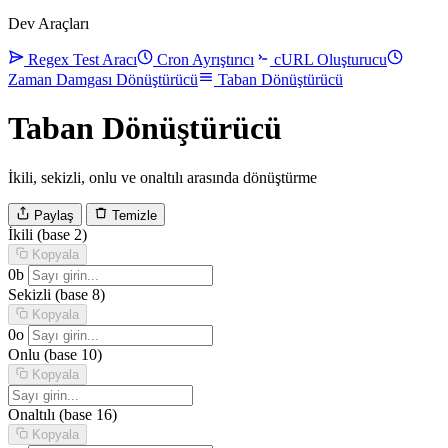
Dev Araçları
Regex Test Aracı
Cron Ayrıştırıcı
cURL Oluşturucu
Zaman Damgası Dönüştürücü
Taban Dönüştürücü
Taban Dönüştürücü
İkili, sekizli, onlu ve onaltılı arasında dönüştürme
Paylaş
Temizle
İkili
(base 2)
Kopyala
0b
Sekizli
(base 8)
Kopyala
0o
Onlu
(base 10)
Kopyala
Onaltılı
(base 16)
Kopyala