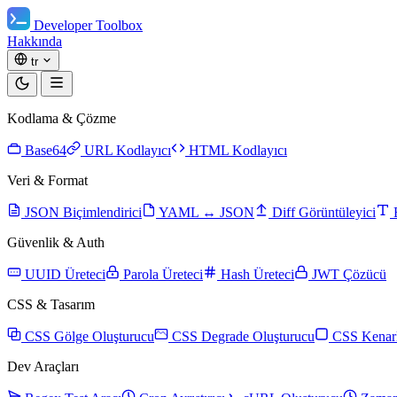
Developer Toolbox
Hakkında
tr
Kodlama & Çözme
Base64
URL Kodlayıcı
HTML Kodlayıcı
Veri & Format
JSON Biçimlendirici
YAML ↔ JSON
Diff Görüntüleyici
Güvenlik & Auth
UUID Üreteci
Parola Üreteci
Hash Üreteci
JWT Çözücü
CSS & Tasarım
CSS Gölge Oluşturucu
CSS Degrade Oluşturucu
CSS Kenarl
Dev Araçları