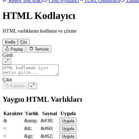
Regex Test Aracı
Cron Ayrıştırıcı
cURL Oluşturucu
Zaman
HTML Kodlayıcı
HTML varlıklarını kodlama ve çözme
Kodla
Çöz
Paylaş
Temizle
Girdi
Çıktı
Kopyala
Yaygın HTML Varlıkları
Karakter
Varlık
Sayısal
Uygula
&
&amp;
&#38;
Uygula
<
&lt;
&#60;
Uygula
>
&gt;
&#62;
Uygula