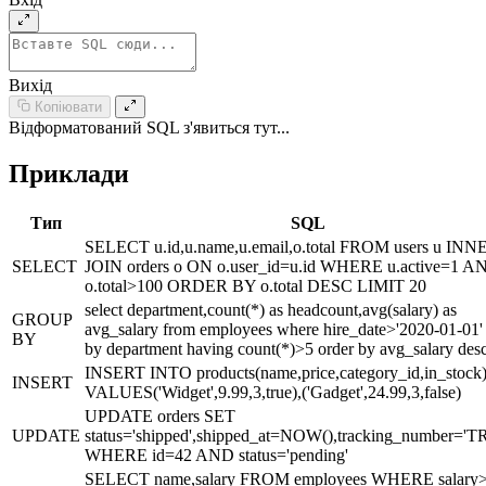
Вихід
Копіювати
Відформатований SQL з'явиться тут...
Приклади
Тип
SQL
SELECT u.id,u.name,u.email,o.total FROM users u INN
SELECT
JOIN orders o ON o.user_id=u.id WHERE u.active=1 A
o.total>100 ORDER BY o.total DESC LIMIT 20
select department,count(*) as headcount,avg(salary) as
GROUP
avg_salary from employees where hire_date>'2020-01-01'
BY
by department having count(*)>5 order by avg_salary des
INSERT INTO products(name,price,category_id,in_stock
INSERT
VALUES('Widget',9.99,3,true),('Gadget',24.99,3,false)
UPDATE orders SET
UPDATE
status='shipped',shipped_at=NOW(),tracking_number='T
WHERE id=42 AND status='pending'
SELECT name,salary FROM employees WHERE salary