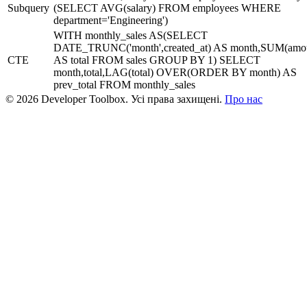
Subquery
(SELECT AVG(salary) FROM employees WHERE
department='Engineering')
WITH monthly_sales AS(SELECT
DATE_TRUNC('month',created_at) AS month,SUM(amo
CTE
AS total FROM sales GROUP BY 1) SELECT
month,total,LAG(total) OVER(ORDER BY month) AS
prev_total FROM monthly_sales
© 2026 Developer Toolbox. Усі права захищені.
Про нас