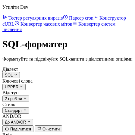
Утиліти Dev
Тестер регулярних виразів
Парсер cron
Конструктор
cURL
Конвертер часових міток
Конвертер систем
числення
SQL-форматер
Форматуйте та підсвічуйте SQL-запити з діалектними опціями
Діалект
SQL
Ключові слова
UPPER
Відступ
2 пробіли
Стиль
Стандарт
AND/OR
До AND/OR
Поділитися
Очистити
Вхід