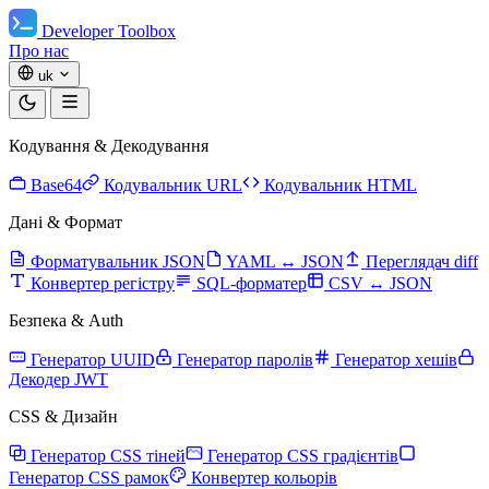
Developer Toolbox
Про нас
uk
Кодування & Декодування
Base64
Кодувальник URL
Кодувальник HTML
Дані & Формат
Форматувальник JSON
YAML ↔ JSON
Переглядач diff
Конвертер регістру
SQL-форматер
CSV ↔ JSON
Безпека & Auth
Генератор UUID
Генератор паролів
Генератор хешів
Декодер JWT
CSS & Дизайн
Генератор CSS тіней
Генератор CSS градієнтів
Генератор CSS рамок
Конвертер кольорів