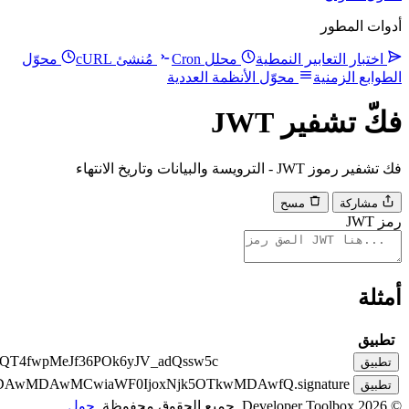
eyJhbGciOiJIUzI1NiIsInR5cCI6IkpXVCJ9.eyJzdWIiOiIxMjM0
eyJhbGciOiJSUzI1NiIsInR5cCI6IkpXVCJ9.eyJzdWIiOiJ1c2Vy