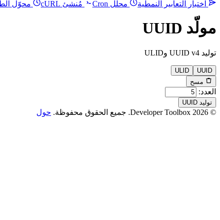
اختبار التعابير النمطية
محلل Cron
مُنشئ cURL
محوّل الطو
مولّد UUID
توليد UUID v4 وULID
ULID
UUID
مسح
العدد:
توليد UUID
© 2026 Developer Toolbox. جميع الحقوق محفوظة.
حول