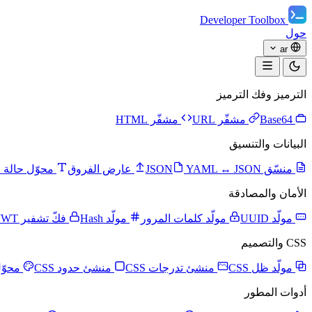
Developer Toolbox
حول
ar
الترميز وفك الترميز
Base64
مشفّر URL
مشفّر HTML
البيانات والتنسيق
منسّق JSON
YAML ↔ JSON
عارض الفروق
محوّل حالة 
الأمان والمصادقة
مولّد UUID
مولّد كلمات المرور
مولّد Hash
فكّ تشفير JWT
CSS والتصميم
مولّد ظل CSS
منشئ تدرجات CSS
منشئ حدود CSS
محوّل
أدوات المطور