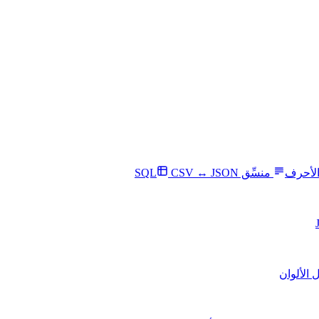
الأحرف
منسِّق SQL
CSV ↔ JSON
 الألوان