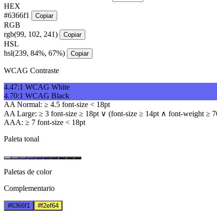
HEX
#6366f1
Copiar
RGB
rgb(99, 102, 241)
Copiar
HSL
hsl(239, 84%, 67%)
Copiar
WCAG Contraste
4.47
:
1
WCAG White
4.70
:
1
WCAG Black
AA Normal: ≥ 4.5
font-size < 18pt
AA Large: ≥ 3
font-size ≥ 18pt ∨ (font-size ≥ 14pt ∧ font-weight ≥ 7
AAA: ≥ 7
font-size < 18pt
Paleta tonal
Paletas de color
Complementario
#6366f1
#f2ef64