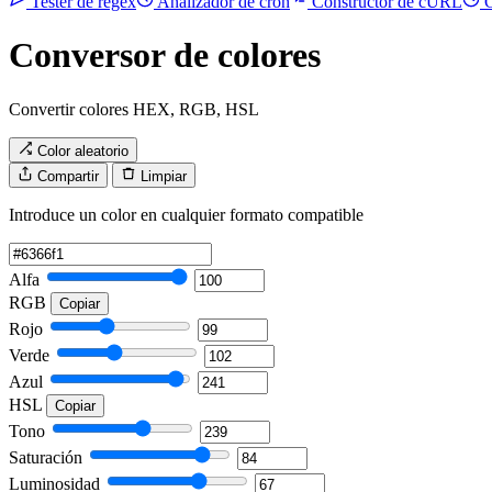
Tester de regex
Analizador de cron
Constructor de cURL
C
Conversor de colores
Convertir colores HEX, RGB, HSL
Color aleatorio
Compartir
Limpiar
Introduce un color en cualquier formato compatible
Alfa
RGB
Copiar
Rojo
Verde
Azul
HSL
Copiar
Tono
Saturación
Luminosidad