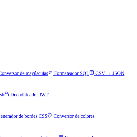
Conversor de mayúsculas
Formateador SQL
CSV ↔ JSON
sh
Decodificador JWT
enerador de bordes CSS
Conversor de colores