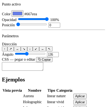
Punto activo
Color
#667eea
Opacidad
100%
Posición
Parámetros
Dirección
↑
↗
→
↘
↓
↙
←
↖
Ángulo
CSS — pegar o editar
Copiar
Ejemplos
Vista previa
Nombre
Tipo
Categoría
Aurora
linear
nature
Aplicar
Holographic
linear
vivid
Aplicar