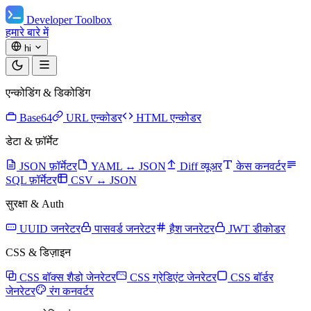
Developer Toolbox
हमारे बारे में
hi
एन्कोडिंग & डिकोडिंग
Base64
URL एन्कोडर
HTML एन्कोडर
डेटा & फ़ॉर्मेट
JSON फ़ॉर्मेटर
YAML ↔ JSON
Diff व्यूअर
केस कनवर्टर
SQL फ़ॉर्मेटर
CSV ↔ JSON
सुरक्षा & Auth
UUID जनरेटर
पासवर्ड जनरेटर
हैश जनरेटर
JWT डीकोडर
CSS & डिज़ाइन
CSS बॉक्स शैडो जेनरेटर
CSS ग्रेडिएंट जेनरेटर
CSS बॉर्डर
जेनरेटर
रंग कनवर्टर