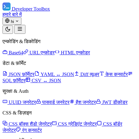
Developer Toolbox
हमारे बारे में
hi
एन्कोडिंग & डिकोडिंग
Base64
URL एन्कोडर
HTML एन्कोडर
डेटा & फ़ॉर्मेट
JSON फ़ॉर्मेटर
YAML ↔ JSON
Diff व्यूअर
केस कनवर्टर
SQL फ़ॉर्मेटर
CSV ↔ JSON
सुरक्षा & Auth
UUID जनरेटर
पासवर्ड जनरेटर
हैश जनरेटर
JWT डीकोडर
CSS & डिज़ाइन
CSS बॉक्स शैडो जेनरेटर
CSS ग्रेडिएंट जेनरेटर
CSS बॉर्डर
जेनरेटर
रंग कनवर्टर