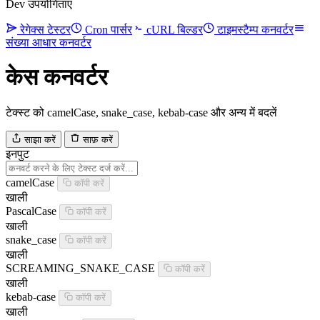
Dev उपयोगिताएं
रेगेक्स टेस्टर
Cron पार्सर
cURL बिल्डर
टाइमस्टैम्प कनवर्टर
संख्या आधार कनवर्टर
केस कनवर्टर
टेक्स्ट को camelCase, snake_case, kebab-case और अन्य में बदलें
साझा करें
साफ़ करें
इनपुट
camelCase
कॉपी करें
खाली
PascalCase
कॉपी करें
खाली
snake_case
कॉपी करें
खाली
SCREAMING_SNAKE_CASE
कॉपी करें
खाली
kebab-case
कॉपी करें
खाली