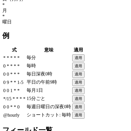
*
月
*
曜日
例
式
意味
適用
毎分
* * * * *
適用
毎時
0 * * * *
適用
毎日深夜0時
0 0 * * *
適用
平日の午前9時
0 9 * * 1-5
適用
毎月1日
0 0 1 * *
適用
15分ごと
*/15 * * * *
適用
毎週日曜日の深夜0時
0 0 * * 0
適用
ショートカット: 毎時
@hourly
適用
フィールド一覧