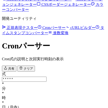
ョンジェネレーター
CSSボーダージェネレーター
カラ
ーコンバーター
開発ユーティリティ
正規表現テスター
Cronパーサー
cURLビルダー
タ
イムスタンプコンバーター
進数変換
Cronパーサー
Cron式の説明と次回実行時刻の表示
共有
クリア
式
*
分
*
時
*
日（月内）