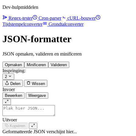
Dev-hulpmiddelen
Regex-tester
Cron-parser
cURL-bouwer
Tijdstempelconverter
Grondtalconverter
JSON-formatter
JSON opmaken, valideren en minificeren
Opmaken
Minificeren
Valideren
Inspringing:
2
Delen
Wissen
Invoer
Bewerken
Weergave
Uitvoer
Kopiëren
Geformatteerde JSON verschijnt hier...