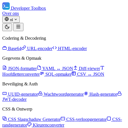
Developer Toolbox
Over ons
nl
Codering & Decodering
Base64
URL-encoder
HTML-encoder
Gegevens & Opmaak
JSON-formatter
YAML ↔ JSON
Diff-viewer
Hoofdletterconverter
SQL-opmaker
CSV ↔ JSON
Beveiliging & Auth
UUID-generator
Wachtwoordgenerator
Hash-generator
JWT-decoder
CSS & Ontwerp
CSS Slagschaduw Generator
CSS-verloopgenerator
CSS-
randgenerator
Kleurenconverter