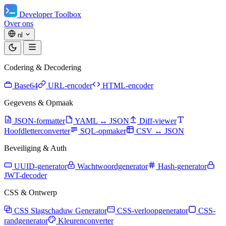
Developer Toolbox
Over ons
nl
Codering & Decodering
Base64
URL-encoder
HTML-encoder
Gegevens & Opmaak
JSON-formatter
YAML ↔ JSON
Diff-viewer
Hoofdletterconverter
SQL-opmaker
CSV ↔ JSON
Beveiliging & Auth
UUID-generator
Wachtwoordgenerator
Hash-generator
JWT-decoder
CSS & Ontwerp
CSS Slagschaduw Generator
CSS-verloopgenerator
CSS-
randgenerator
Kleurenconverter