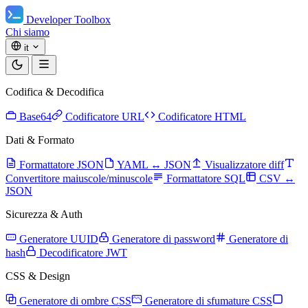
Developer Toolbox
Chi siamo
it
Codifica & Decodifica
Base64
Codificatore URL
Codificatore HTML
Dati & Formato
Formattatore JSON
YAML ↔ JSON
Visualizzatore diff
Convertitore maiuscole/minuscole
Formattatore SQL
CSV ↔
JSON
Sicurezza & Auth
Generatore UUID
Generatore di password
Generatore di
hash
Decodificatore JWT
CSS & Design
Generatore di ombre CSS
Generatore di sfumature CSS