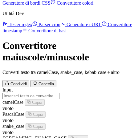
Generatore di bordi CSS
Convertitore colori
Utilità Dev
Tester regex
Parser cron
Generatore cURL
Convertitore
timestamp
Convertitore di basi
Convertitore
maiuscole/minuscole
Converti testo tra camelCase, snake_case, kebab-case e altro
Condividi
Cancella
Input
camelCase
Copia
vuoto
PascalCase
Copia
vuoto
snake_case
Copia
vuoto