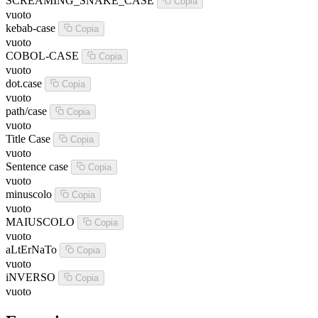
SCREAMING_SNAKE_CASE
Copia
vuoto
kebab-case
Copia
vuoto
COBOL-CASE
Copia
vuoto
dot.case
Copia
vuoto
path/case
Copia
vuoto
Title Case
Copia
vuoto
Sentence case
Copia
vuoto
minuscolo
Copia
vuoto
MAIUSCOLO
Copia
vuoto
aLtErNaTo
Copia
vuoto
iNVERSO
Copia
vuoto