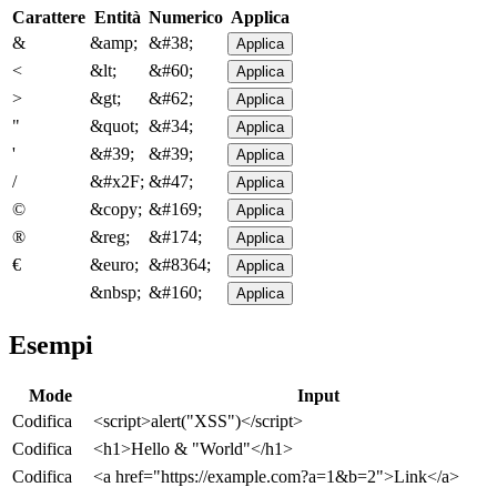
Carattere
Entità
Numerico
Applica
&
&amp;
&#38;
Applica
<
&lt;
&#60;
Applica
>
&gt;
&#62;
Applica
"
&quot;
&#34;
Applica
'
&#39;
&#39;
Applica
/
&#x2F;
&#47;
Applica
©
&copy;
&#169;
Applica
®
&reg;
&#174;
Applica
€
&euro;
&#8364;
Applica
&nbsp;
&#160;
Applica
Esempi
Mode
Input
Codifica
<script>alert("XSS")</script>
Codifica
<h1>Hello & "World"</h1>
Codifica
<a href="https://example.com?a=1&b=2">Link</a>