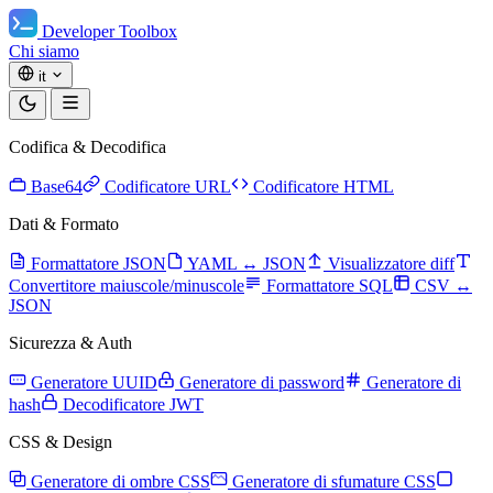
Developer Toolbox
Chi siamo
it
Codifica & Decodifica
Base64
Codificatore URL
Codificatore HTML
Dati & Formato
Formattatore JSON
YAML ↔ JSON
Visualizzatore diff
Convertitore maiuscole/minuscole
Formattatore SQL
CSV ↔
JSON
Sicurezza & Auth
Generatore UUID
Generatore di password
Generatore di
hash
Decodificatore JWT
CSS & Design
Generatore di ombre CSS
Generatore di sfumature CSS