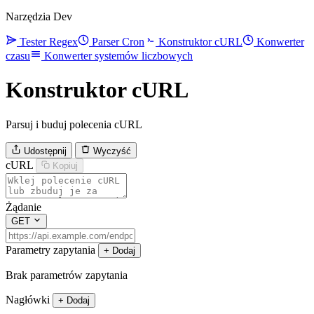
Narzędzia Dev
Tester Regex
Parser Cron
Konstruktor cURL
Konwerter
czasu
Konwerter systemów liczbowych
Konstruktor cURL
Parsuj i buduj polecenia cURL
Udostępnij
Wyczyść
cURL
Kopiuj
Żądanie
GET
Parametry zapytania
+ Dodaj
Brak parametrów zapytania
Nagłówki
+ Dodaj