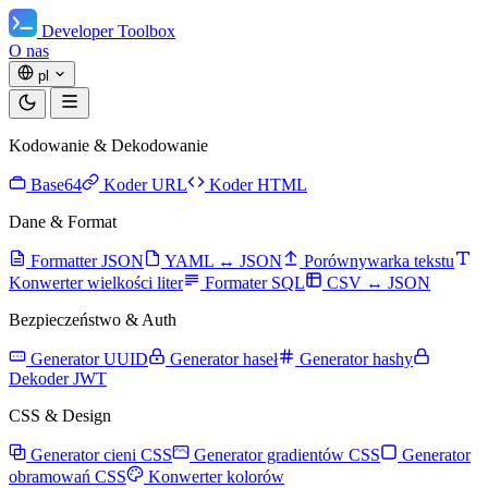
Developer Toolbox
O nas
pl
Kodowanie & Dekodowanie
Base64
Koder URL
Koder HTML
Dane & Format
Formatter JSON
YAML ↔ JSON
Porównywarka tekstu
Konwerter wielkości liter
Formater SQL
CSV ↔ JSON
Bezpieczeństwo & Auth
Generator UUID
Generator haseł
Generator hashy
Dekoder JWT
CSS & Design
Generator cieni CSS
Generator gradientów CSS
Generator
obramowań CSS
Konwerter kolorów