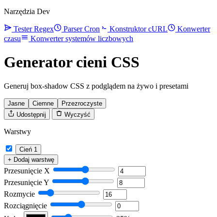
Narzędzia Dev
Tester Regex
Parser Cron
Konstruktor cURL
Konwerter
czasu
Konwerter systemów liczbowych
Generator cieni CSS
Generuj box-shadow CSS z podglądem na żywo i presetami
Jasne
Ciemne
Przezroczyste
Udostępnij
Wyczyść
Warstwy
Cień 1
+ Dodaj warstwę
Przesunięcie X
Przesunięcie Y
Rozmycie
Rozciągnięcie