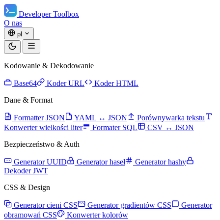
Developer Toolbox
O nas
pl
Kodowanie & Dekodowanie
Base64
Koder URL
Koder HTML
Dane & Format
Formatter JSON
YAML ↔ JSON
Porównywarka tekstu
Konwerter wielkości liter
Formater SQL
CSV ↔ JSON
Bezpieczeństwo & Auth
Generator UUID
Generator haseł
Generator hashy
Dekoder JWT
CSS & Design
Generator cieni CSS
Generator gradientów CSS
Generator
obramowań CSS
Konwerter kolorów