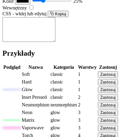
Kolor
25%
Wewnętrzny
CSS - wklej lub edytuj
Kopiuj
Przykłady
Podgląd
Nazwa
Kategoria
Warstwy
Zastosuj
Soft
classic
1
Zastosuj
Hard
classic
1
Zastosuj
Glow
classic
1
Zastosuj
Inset Pressed
classic
2
Zastosuj
Neumorphism
neumorphism
2
Zastosuj
Neon
glow
3
Zastosuj
Matrix
glow
3
Zastosuj
Vaporwave
glow
3
Zastosuj
Torch
glow
4
Zastosuj