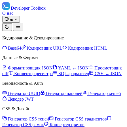
Developer Toolbox
О нас
ru
Кодирование & Декодирование
Base64
Кодировщик URL
Кодировщик HTML
Данные & Формат
Форматировщик JSON
YAML ↔ JSON
Просмотрщик
diff
Конвертер регистра
SQL-форматтер
CSV ↔ JSON
Безопасность & Auth
Генератор UUID
Генератор паролей
Генератор хешей
Декодер JWT
CSS & Дизайн
Генератор CSS теней
Генератор CSS градиентов
Генератор CSS рамок
Конвертер цветов