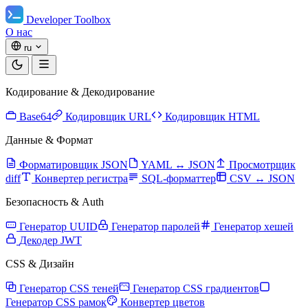
Developer Toolbox
О нас
ru
Кодирование & Декодирование
Base64
Кодировщик URL
Кодировщик HTML
Данные & Формат
Форматировщик JSON
YAML ↔ JSON
Просмотрщик
diff
Конвертер регистра
SQL-форматтер
CSV ↔ JSON
Безопасность & Auth
Генератор UUID
Генератор паролей
Генератор хешей
Декодер JWT
CSS & Дизайн
Генератор CSS теней
Генератор CSS градиентов
Генератор CSS рамок
Конвертер цветов