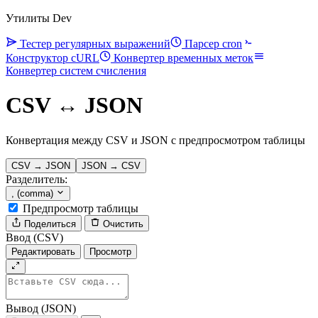
Утилиты Dev
Тестер регулярных выражений
Парсер cron
Конструктор cURL
Конвертер временных меток
Конвертер систем счисления
CSV ↔ JSON
Конвертация между CSV и JSON с предпросмотром таблицы
CSV → JSON
JSON → CSV
Разделитель:
, (comma)
Предпросмотр таблицы
Поделиться
Очистить
Ввод (CSV)
Редактировать
Просмотр
Вывод (JSON)