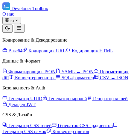
Developer Toolbox
О нас
ru
Кодирование & Декодирование
Base64
Кодировщик URL
Кодировщик HTML
Данные & Формат
Форматировщик JSON
YAML ↔ JSON
Просмотрщик
diff
Конвертер регистра
SQL-форматтер
CSV ↔ JSON
Безопасность & Auth
Генератор UUID
Генератор паролей
Генератор хешей
Декодер JWT
CSS & Дизайн
Генератор CSS теней
Генератор CSS градиентов
Генератор CSS рамок
Конвертер цветов