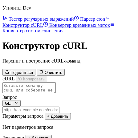
Утилиты Dev
Тестер регулярных выражений
Парсер cron
Конструктор cURL
Конвертер временных меток
Конвертер систем счисления
Конструктор cURL
Парсинг и построение cURL-команд
Поделиться
Очистить
cURL
Копировать
Запрос
GET
Параметры запроса
+ Добавить
Нет параметров запроса
Заголовки