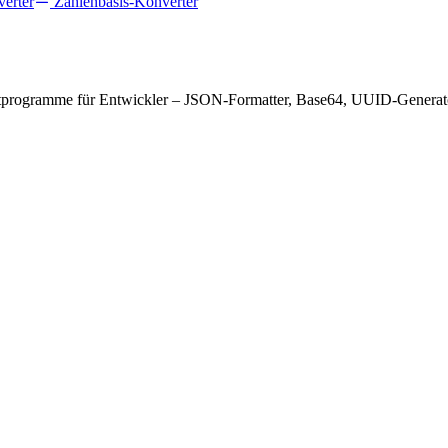
verter
Zahlenbasis-Konverter
stprogramme für Entwickler – JSON-Formatter, Base64, UUID-Generator 