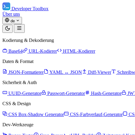
Developer Toolbox
Über uns
de
Kodierung & Dekodierung
Base64
URL-Kodierer
HTML-Kodierer
Daten & Format
JSON-Formatierer
YAML ↔ JSON
Diff-Viewer
Schreibw
Sicherheit & Auth
UUID-Generator
Passwort-Generator
Hash-Generator
JWT
CSS & Design
CSS Box-Shadow Generator
CSS-Farbverlauf-Generator
CS
Dev-Werkzeuge