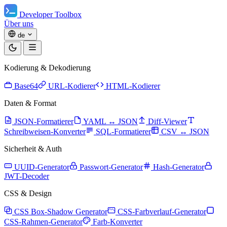
Developer Toolbox
Über uns
de
Kodierung & Dekodierung
Base64
URL-Kodierer
HTML-Kodierer
Daten & Format
JSON-Formatierer
YAML ↔ JSON
Diff-Viewer
Schreibweisen-Konverter
SQL-Formatierer
CSV ↔ JSON
Sicherheit & Auth
UUID-Generator
Passwort-Generator
Hash-Generator
JWT-Decoder
CSS & Design
CSS Box-Shadow Generator
CSS-Farbverlauf-Generator
CSS-Rahmen-Generator
Farb-Konverter