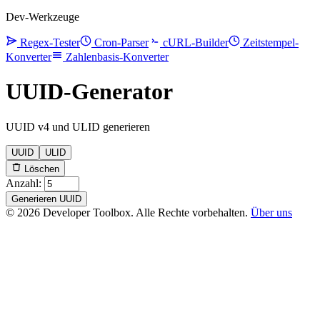
Dev-Werkzeuge
Regex-Tester
Cron-Parser
cURL-Builder
Zeitstempel-
Konverter
Zahlenbasis-Konverter
UUID-Generator
UUID v4 und ULID generieren
UUID
ULID
Löschen
Anzahl:
Generieren UUID
© 2026 Developer Toolbox. Alle Rechte vorbehalten.
Über uns