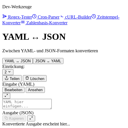
Dev-Werkzeuge
Regex-Tester
Cron-Parser
cURL-Builder
Zeitstempel-
Konverter
Zahlenbasis-Konverter
YAML ↔ JSON
Zwischen YAML- und JSON-Formaten konvertieren
YAML → JSON
JSON → YAML
Einrückung:
2
Teilen
Löschen
Eingabe (YAML)
Bearbeiten
Ansehen
Ausgabe (JSON)
Kopieren
Konvertierte Ausgabe erscheint hier...