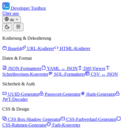
Developer Toolbox
Über uns
de
Kodierung & Dekodierung
Base64
URL-Kodierer
HTML-Kodierer
Daten & Format
JSON-Formatierer
YAML ↔ JSON
Diff-Viewer
Schreibweisen-Konverter
SQL-Formatierer
CSV ↔ JSON
Sicherheit & Auth
UUID-Generator
Passwort-Generator
Hash-Generator
JWT-Decoder
CSS & Design
CSS Box-Shadow Generator
CSS-Farbverlauf-Generator
CSS-Rahmen-Generator
Farb-Konverter