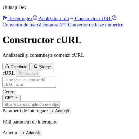
Utilități Dev
Tester regex
Analizator cron
Constructor cURL
Convertor de marcă temporală
Convertor de baze numerice
Constructor cURL
Analizează și construiește comenzi cURL
Distribuie
Șterge
cURL
Copiază
Cerere
GET
Parametri de interogare
+ Adaugă
Fără parametri de interogare
Anteturi
+ Adaugă