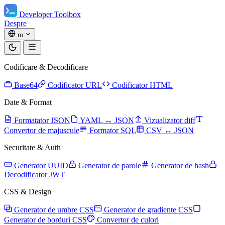
Developer Toolbox
Despre
ro
Codificare & Decodificare
Base64
Codificator URL
Codificator HTML
Date & Format
Formatator JSON
YAML ↔ JSON
Vizualizator diff
Convertor de majuscule
Formator SQL
CSV ↔ JSON
Securitate & Auth
Generator UUID
Generator de parole
Generator de hash
Decodificator JWT
CSS & Design
Generator de umbre CSS
Generator de gradiente CSS
Generator de borduri CSS
Convertor de culori