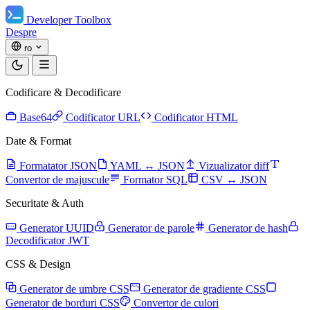
Developer Toolbox
Despre
ro
Codificare & Decodificare
Base64
Codificator URL
Codificator HTML
Date & Format
Formatator JSON
YAML ↔ JSON
Vizualizator diff
Convertor de majuscule
Formator SQL
CSV ↔ JSON
Securitate & Auth
Generator UUID
Generator de parole
Generator de hash
Decodificator JWT
CSS & Design
Generator de umbre CSS
Generator de gradiente CSS
Generator de borduri CSS
Convertor de culori