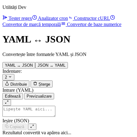
Utilități Dev
Tester regex
Analizator cron
Constructor cURL
Convertor de marcă temporală
Convertor de baze numerice
YAML ↔ JSON
Convertește între formatele YAML și JSON
YAML → JSON
JSON → YAML
Indentare:
2
Distribuie
Șterge
Intrare (YAML)
Editează
Previzualizare
Ieșire (JSON)
Copiază
Rezultatul convertit va apărea aici...