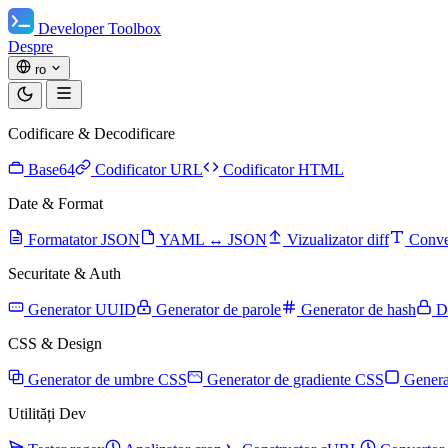
Developer Toolbox
Despre
ro
Codificare & Decodificare
Base64
Codificator URL
Codificator HTML
Date & Format
Formatator JSON
YAML ↔ JSON
Vizualizator diff
Conve
Securitate & Auth
Generator UUID
Generator de parole
Generator de hash
D
CSS & Design
Generator de umbre CSS
Generator de gradiente CSS
Genera
Utilități Dev