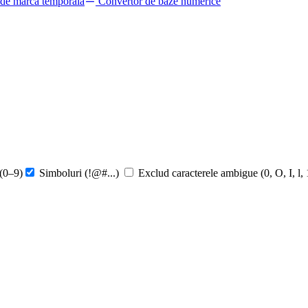
 de marcă temporală
Convertor de baze numerice
 (0–9)
Simboluri (!@#...)
Exclud caracterele ambigue (0, O, I, l, 