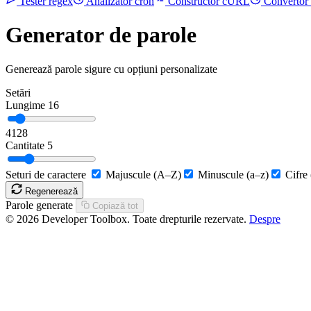
Tester regex
Analizator cron
Constructor cURL
Convertor
Generator de parole
Generează parole sigure cu opțiuni personalizate
Setări
Lungime
16
4
128
Cantitate
5
Seturi de caractere
Majuscule (A–Z)
Minuscule (a–z)
Cifre
Regenerează
Parole generate
Copiază tot
© 2026 Developer Toolbox. Toate drepturile rezervate.
Despre