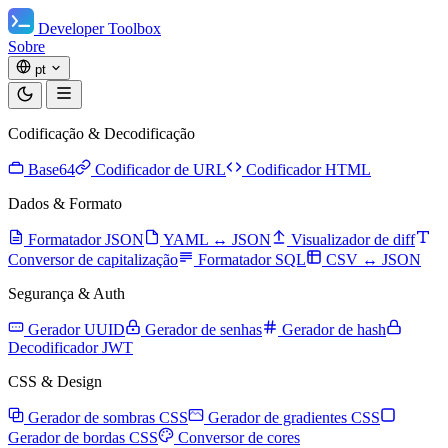
Developer Toolbox
Sobre
pt
Codificação & Decodificação
Base64
Codificador de URL
Codificador HTML
Dados & Formato
Formatador JSON
YAML ↔ JSON
Visualizador de diff
Conversor de capitalização
Formatador SQL
CSV ↔ JSON
Segurança & Auth
Gerador UUID
Gerador de senhas
Gerador de hash
Decodificador JWT
CSS & Design
Gerador de sombras CSS
Gerador de gradientes CSS
Gerador de bordas CSS
Conversor de cores