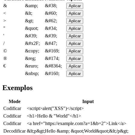
&
&amp;
&#38;
Aplicar
<
&lt;
&#60;
Aplicar
>
&gt;
&#62;
Aplicar
"
&quot;
&#34;
Aplicar
'
&#39;
&#39;
Aplicar
/
&#x2F;
&#47;
Aplicar
©
&copy;
&#169;
Aplicar
®
&reg;
&#174;
Aplicar
€
&euro;
&#8364;
Aplicar
&nbsp;
&#160;
Aplicar
Exemplos
Mode
Input
Codificar
<script>alert("XSS")</script>
Codificar
<h1>Hello & "World"</h1>
Codificar
<a href="https://example.com?a=1&b=2">Link</a>
Decodificar
&lt;p&gt;Hello &amp; &quot;World&quot;&lt;/p&gt;