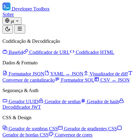
Developer Toolbox
Sobre
pt
Codificação & Decodificação
Base64
Codificador de URL
Codificador HTML
Dados & Formato
Formatador JSON
YAML ↔ JSON
Visualizador de diff
Conversor de capitalização
Formatador SQL
CSV ↔ JSON
Segurança & Auth
Gerador UUID
Gerador de senhas
Gerador de hash
Decodificador JWT
CSS & Design
Gerador de sombras CSS
Gerador de gradientes CSS
Gerador de bordas CSS
Conversor de cores