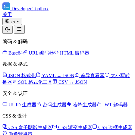
Developer Toolbox
关于
zh
编码 & 解码
Base64
URL 编码器
HTML 编码器
数据 & 格式
JSON 格式化
YAML ↔ JSON
差异查看器
大小写转
换器
SQL 格式化工具
CSV ↔ JSON
安全 & 认证
UUID 生成器
密码生成器
哈希生成器
JWT 解码器
CSS & 设计
CSS 盒子阴影生成器
CSS 渐变生成器
CSS 边框生成器
颜色转换器