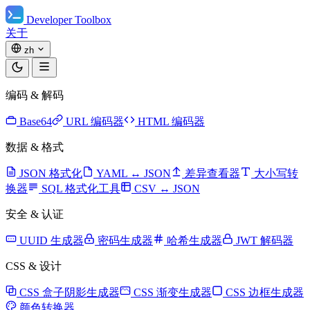
Developer Toolbox
关于
zh
编码 & 解码
Base64
URL 编码器
HTML 编码器
数据 & 格式
JSON 格式化
YAML ↔ JSON
差异查看器
大小写转
换器
SQL 格式化工具
CSV ↔ JSON
安全 & 认证
UUID 生成器
密码生成器
哈希生成器
JWT 解码器
CSS & 设计
CSS 盒子阴影生成器
CSS 渐变生成器
CSS 边框生成器
颜色转换器