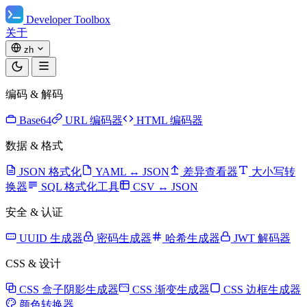
Developer Toolbox
关于
zh
编码 & 解码
Base64
URL 编码器
HTML 编码器
数据 & 格式
JSON 格式化
YAML ↔ JSON
差异查看器
大小写转
换器
SQL 格式化工具
CSV ↔ JSON
安全 & 认证
UUID 生成器
密码生成器
哈希生成器
JWT 解码器
CSS & 设计
CSS 盒子阴影生成器
CSS 渐变生成器
CSS 边框生成器
颜色转换器