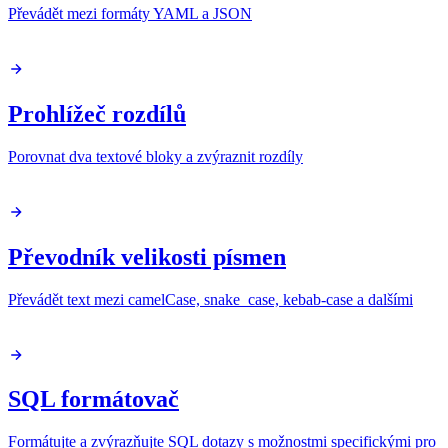
Převádět mezi formáty YAML a JSON
Prohlížeč rozdílů
Porovnat dva textové bloky a zvýraznit rozdíly
Převodník velikosti písmen
Převádět text mezi camelCase, snake_case, kebab-case a dalšími
SQL formátovač
Formátujte a zvýrazňujte SQL dotazy s možnostmi specifickými pro