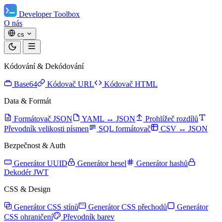
Developer Toolbox
O nás
cs
Kódování & Dekódování
Base64
Kódovač URL
Kódovač HTML
Data & Formát
Formátovač JSON
YAML ↔ JSON
Prohlížeč rozdílů
Převodník velikosti písmen
SQL formátovač
CSV ↔ JSON
Bezpečnost & Auth
Generátor UUID
Generátor hesel
Generátor hashů
Dekodér JWT
CSS & Design
Generátor CSS stínů
Generátor CSS přechodů
Generátor
CSS ohraničení
Převodník barev