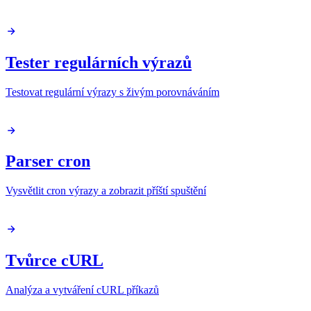
Tester regulárních výrazů
Testovat regulární výrazy s živým porovnáváním
Parser cron
Vysvětlit cron výrazy a zobrazit příští spuštění
Tvůrce cURL
Analýza a vytváření cURL příkazů