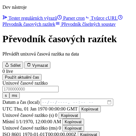
Dev nástroje
Tester regulárních výrazů
Parser cron
Tvůrce cURL
Převodník časových razítek
Převodník číselných soustav
Převodník časových razítek
Převádět unixová časová razítka na data
Sdílet
Vymazat
0
live
Použít aktuální čas
Unixové časové razítko
s
ms
Datum a čas (local)
UTC
Thu, 01 Jan 1970 00:00:00 GMT
Kopírovat
Unixové časové razítko (s)
0
Kopírovat
Místní
1/1/1970, 12:00:00 AM
Kopírovat
Unixové časové razítko (ms)
0
Kopírovat
ISO 8601
1970-01-01T00:00:00.000Z
Kopírovat