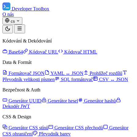
Developer Toolbox
O nás
cs
Kódování & Dekódování
Base64
Kódovač URL
Kódovač HTML
Data & Formát
Formátovač JSON
YAML ↔ JSON
Prohlížeč rozdílů
Převodník velikosti písmen
SQL formátovač
CSV ↔ JSON
Bezpečnost & Auth
Generátor UUID
Generátor hesel
Generátor hashů
Dekodér JWT
CSS & Design
Generátor CSS stínů
Generátor CSS přechodů
Generátor
CSS ohraničení
Převodník barev