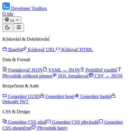
Developer Toolbox
O nás
cs
Kódování & Dekódování
Base64
Kódovač URL
Kódovač HTML
Data & Formát
Formátovač JSON
YAML ↔ JSON
Prohlížeč rozdílů
Převodník velikosti písmen
SQL formátovač
CSV ↔ JSON
Bezpečnost & Auth
Generátor UUID
Generátor hesel
Generátor hashů
Dekodér JWT
CSS & Design
Generátor CSS stínů
Generátor CSS přechodů
Generátor
CSS ohraničení
Převodník barev