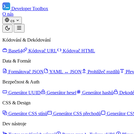
Developer Toolbox
O nás
cs
Kódování & Dekódování
Base64
Kódovač URL
Kódovač HTML
Data & Formát
Formátovač JSON
YAML ↔ JSON
Prohlížeč rozdílů
Přev
Bezpečnost & Auth
Generátor UUID
Generátor hesel
Generátor hashů
Dekod
CSS & Design
Generátor CSS stínů
Generátor CSS přechodů
Generátor CSS
Dev nástroje