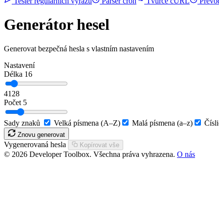
Tester regulárních výrazů
Parser cron
Tvůrce cURL
Převo
Generátor hesel
Generovat bezpečná hesla s vlastním nastavením
Nastavení
Délka
16
4
128
Počet
5
Sady znaků
Velká písmena (A–Z)
Malá písmena (a–z)
Čísl
Znovu generovat
Vygenerovaná hesla
Kopírovat vše
© 2026 Developer Toolbox. Všechna práva vyhrazena.
O nás