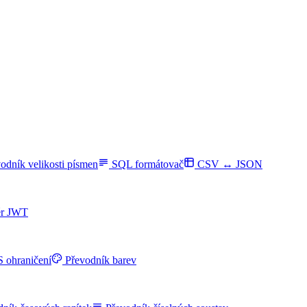
odník velikosti písmen
SQL formátovač
CSV ↔ JSON
ér JWT
 ohraničení
Převodník barev