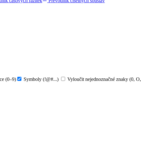
dník časových razítek
Převodník číselných soustav
ice (0–9)
Symboly (!@#...)
Vyloučit nejednoznačné znaky (0, O, I