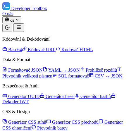
Developer Toolbox
O nás
cs
Kódování & Dekódování
Base64
Kódovač URL
Kódovač HTML
Data & Formát
Formátovač JSON
YAML ↔ JSON
Prohlížeč rozdílů
Převodník velikosti písmen
SQL formátovač
CSV ↔ JSON
Bezpečnost & Auth
Generátor UUID
Generátor hesel
Generátor hashů
Dekodér JWT
CSS & Design
Generátor CSS stínů
Generátor CSS přechodů
Generátor
CSS ohraničení
Převodník barev