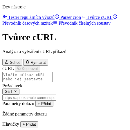
Dev nástroje
Tester regulárních výrazů
Parser cron
Tvůrce cURL
Převodník časových razítek
Převodník číselných soustav
Tvůrce cURL
Analýza a vytváření cURL příkazů
Sdílet
Vymazat
cURL
Kopírovat
Požadavek
GET
Parametry dotazu
+ Přidat
Žádné parametry dotazu
Hlavičky
+ Přidat