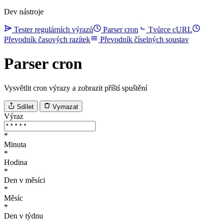
Dev nástroje
Tester regulárních výrazů
Parser cron
Tvůrce cURL
Převodník časových razítek
Převodník číselných soustav
Parser cron
Vysvětlit cron výrazy a zobrazit příští spuštění
Sdílet
Vymazat
Výraz
*
Minuta
*
Hodina
*
Den v měsíci
*
Měsíc
*
Den v týdnu