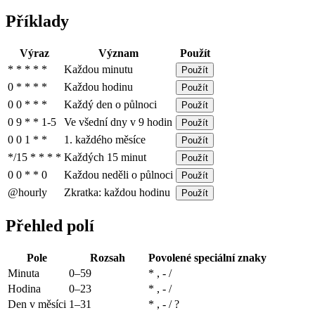
Příklady
Výraz
Význam
Použít
* * * * *
Každou minutu
Použít
0 * * * *
Každou hodinu
Použít
0 0 * * *
Každý den o půlnoci
Použít
0 9 * * 1-5
Ve všední dny v 9 hodin
Použít
0 0 1 * *
1. každého měsíce
Použít
*/15 * * * *
Každých 15 minut
Použít
0 0 * * 0
Každou neděli o půlnoci
Použít
@hourly
Zkratka: každou hodinu
Použít
Přehled polí
Pole
Rozsah
Povolené speciální znaky
Minuta
0–59
* , - /
Hodina
0–23
* , - /
Den v měsíci
1–31
* , - / ?