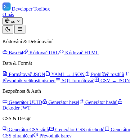
Developer Toolbox
O nás
cs
Kódování & Dekódování
Base64
Kódovač URL
Kódovač HTML
Data & Formát
Formátovač JSON
YAML ↔ JSON
Prohlížeč rozdílů
Převodník velikosti písmen
SQL formátovač
CSV ↔ JSON
Bezpečnost & Auth
Generátor UUID
Generátor hesel
Generátor hashů
Dekodér JWT
CSS & Design
Generátor CSS stínů
Generátor CSS přechodů
Generátor
CSS ohraničení
Převodník barev