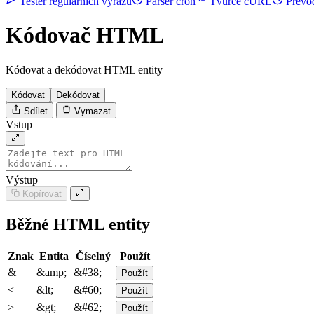
Tester regulárních výrazů
Parser cron
Tvůrce cURL
Převo
Kódovač HTML
Kódovat a dekódovat HTML entity
Kódovat
Dekódovat
Sdílet
Vymazat
Vstup
Výstup
Kopírovat
Běžné HTML entity
Znak
Entita
Číselný
Použít
&
&amp;
&#38;
Použít
<
&lt;
&#60;
Použít
>
&gt;
&#62;
Použít