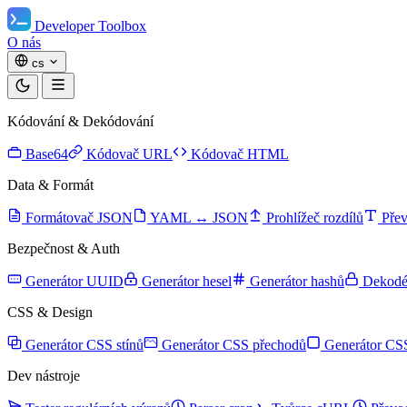
Developer Toolbox
O nás
cs
Kódování & Dekódování
Base64
Kódovač URL
Kódovač HTML
Data & Formát
Formátovač JSON
YAML ↔ JSON
Prohlížeč rozdílů
Přev
Bezpečnost & Auth
Generátor UUID
Generátor hesel
Generátor hashů
Dekod
CSS & Design
Generátor CSS stínů
Generátor CSS přechodů
Generátor CSS
Dev nástroje